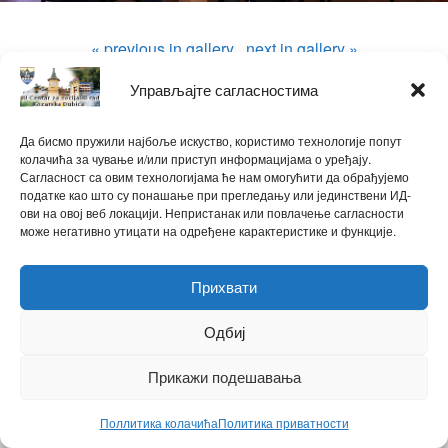
« previous in gallery
next in gallery »
Управљајте сагласностима
ћирилица
|
latinica
Powered by
WPtouch Mobile Suite for WordPress
Да бисмо пружили најбоље искуство, користимо технологије попут
колачића за чување и/или приступ информацијама о уређају.
Сагласност са овим технологијама ће нам омогућити да обрађујемо
податке као што су понашање при прегледању или јединствени ИД-
Back to top
ови на овој веб локацији. Непристанак или повлачење сагласности
може негативно утицати на одређене карактеристике и функције.
Прихвати
Одбиј
Прикажи подешавања
Поллитика колачића
Политика приватности