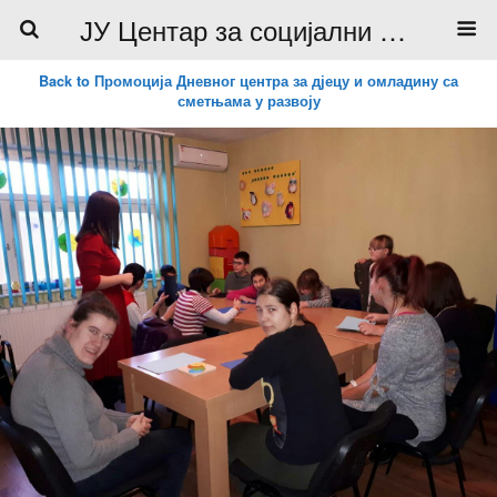
ЈУ Центар за социјални рад
Back to Промоција Дневног центра за дјецу и омладину са
сметњама у развоју