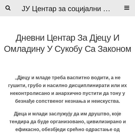
ЈУ Центар за социјални рад
Дневни Центар За Дјецу И
Омладину У Сукобу Са Законом
„Дјецу и младе треба васпитно водити, а не
гушити, грубо и насилно дисциплинирати или их
неконтролисано и анархично пустити да тону у
безнађе сопственог незнања и неискуства.
Дјеца и млади заслужују да им друштво, које
тендира да буде организовано, цивилизирано и
ефикасно, обезбједи срећно одрастање од