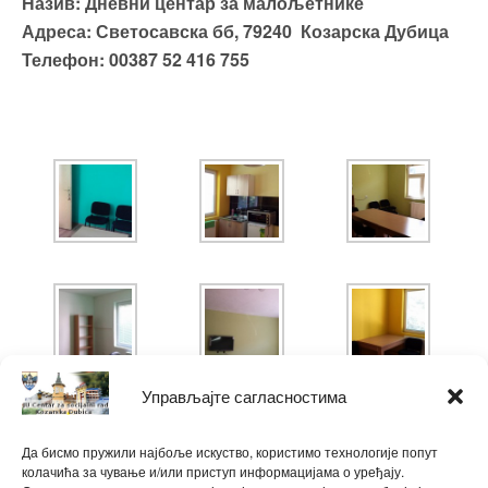
Назив: Дневни центар за малољетнике
Адреса: Светосавска бб, 79240 Козарска Дубица
Телефон: 00387 52 416 755
Управљајте сагласностима
Да бисмо пружили најбоље искуство, користимо технологије попут
колачића за чување и/или приступ информацијама о уређају.