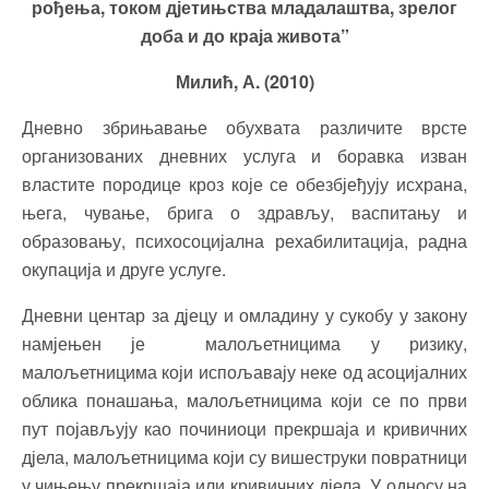
рођења, током дјетињства младалаштва, зрелог
доба и до краја живота”
Милић, А. (2010)
Дневно збрињавање обухвата различите врсте
организованих дневних услуга и боравка изван
властите породице кроз које се обезбјеђују исхрана,
њега, чување, брига о здрављу, васпитању и
образовању, психосоцијална рехабилитација, радна
окупација и друге услуге.
Дневни центар за дјецу и омладину у сукобу у закону
намјењен је малољетницима у ризику,
малољетницима који испољавају неке од асоцијалних
облика понашања, малољетницима који се по први
пут појављују као починиоци прекршаја и кривичних
дјела, малољетницима који су вишеструки повратници
у чињењу прекршаја или кривичних дјела. У односу на