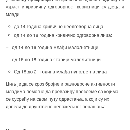
узраст и кривичну одговорност корисници су дјеца и
млади:
до 14 година кривично неодговорна лица
од 14 до 18 година кривично одговорна лица:
– од 14 до 16 година млађи малољетници
– од 16 до 18 година старији малољетници
Од 18 до 21 година млађа пунољетна лица
Циљ је да се кроз бројне и разноврсне активности
младима помогне да превазиђу проблеме са којима
се сусрећу на свом путу одрастања, а који су их
довели до друштвено непожељног понашања.