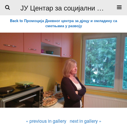
ЈУ Центар за социјални рад
Back to Промоција Дневног центра за дјецу и омладину са
сметњама у развоју
« previous in gallery
next in gallery »