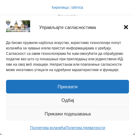
ћирилица
|
latinica
Powered by
WPtouch Mobile Suite for WordPress
Управљајте сагласностима
Back to top
Да бисмо пружили најбоље искуство, користимо технологије попут
колачића за чување и/или приступ информацијама о уређају.
Сагласност са овим технологијама ће нам омогућити да обрађујемо
податке као што су понашање при прегледању или јединствени ИД-
ови на овој веб локацији. Непристанак или повлачење сагласности
може негативно утицати на одређене карактеристике и функције.
Прихвати
Одбиј
Прикажи подешавања
Поллитика колачића
Политика приватности