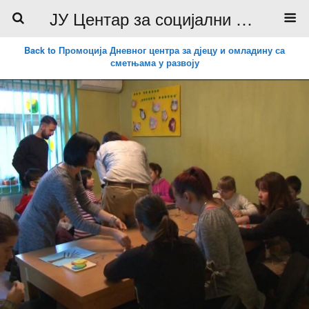
ЈУ Центар за социјални рад
Back to Промоција Дневног центра за дјецу и омладину са
сметњама у развоју