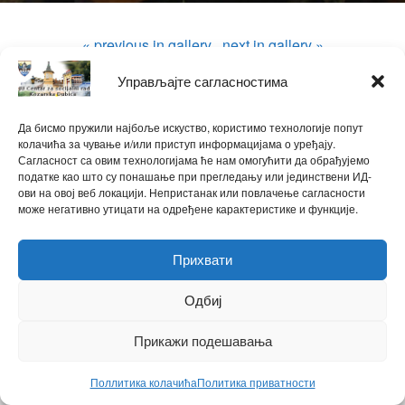
« previous in gallery
next in gallery »
Управљајте сагласностима
ћирилица
|
latinica
Powered by
Да бисмо пружили најбоље искуство, користимо технологије попут
WPtouch Mobile Suite for WordPress
колачића за чување и/или приступ информацијама о уређају.
Сагласност са овим технологијама ће нам омогућити да обрађујемо
податке као што су понашање при прегледању или јединствени ИД-
Back to top
ови на овој веб локацији. Непристанак или повлачење сагласности
може негативно утицати на одређене карактеристике и функције.
Прихвати
Одбиј
Прикажи подешавања
Поллитика колачића
Политика приватности