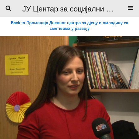
ЈУ Центар за социјални рад
Back to Промоција Дневног центра за дјецу и омладину са
сметњама у развоју