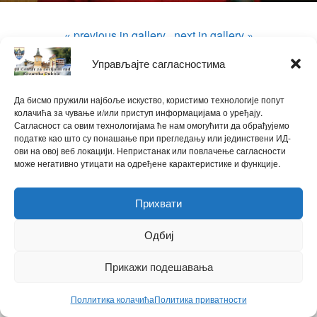
« previous in gallery
next in gallery »
Управљајте сагласностима
ћирилица
|
latinica
Powered by
Да бисмо пружили најбоље искуство, користимо технологије попут
WPtouch Mobile Suite for WordPress
колачића за чување и/или приступ информацијама о уређају.
Сагласност са овим технологијама ће нам омогућити да обрађујемо
податке као што су понашање при прегледању или јединствени ИД-
Back to top
ови на овој веб локацији. Непристанак или повлачење сагласности
може негативно утицати на одређене карактеристике и функције.
Прихвати
Одбиј
Прикажи подешавања
Поллитика колачића
Политика приватности