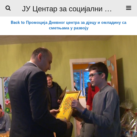
ЈУ Центар за социјални рад
Back to Промоција Дневног центра за дјецу и омладину са
сметњама у развоју