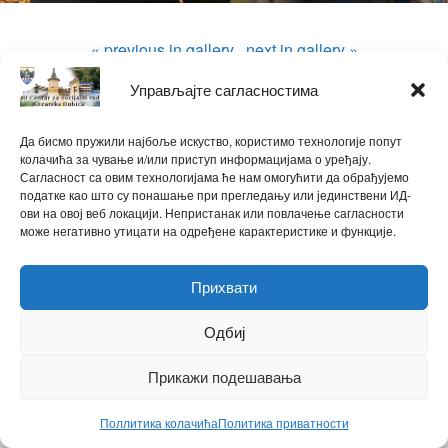
« previous in gallery
next in gallery »
Управљајте сагласностима
ћирилица
|
latinica
Powered by
Да бисмо пружили најбоље искуство, користимо технологије попут
WPtouch Mobile Suite for WordPress
колачића за чување и/или приступ информацијама о уређају.
Сагласност са овим технологијама ће нам омогућити да обрађујемо
податке као што су понашање при прегледању или јединствени ИД-
Back to top
ови на овој веб локацији. Непристанак или повлачење сагласности
може негативно утицати на одређене карактеристике и функције.
Прихвати
Одбиј
Прикажи подешавања
Поллитика колачића
Политика приватности