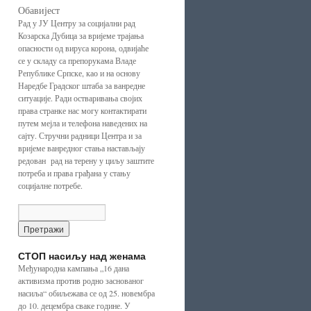
Обавијест
Рад у ЈУ Центру за социјални рад
Козарска Дубица за вријеме трајања
опасности од вируса корона, одвијаће
се у складу са препорукама Владе
Републике Српске, као и на основу
Наредбе Градског штаба за ванредне
ситуације. Ради остваривања својих
права странке нас могу контактирати
путем мејла и телефона наведених на
сајту. Стручни радници Центра и за
вријеме ванредног стања настављају
редован рад на терену у циљу заштите
потреба и права грађана у стању
социјалне потребе.
СТОП насиљу над женама
Међународна кампања „16 дана
активизма против родно заснованог
насиља“ обиљежава се од 25. новембра
до 10. децембра сваке године. У