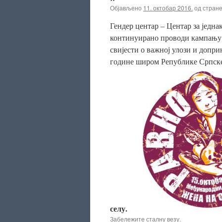
Објављено
11. октобар 2016.
од стран
Гендер центар – Центар за једн
континуирано проводи кампањ
свијести о важној улози и допри
године широм Републике Српск
селу.
Забележите
сталну везу
.