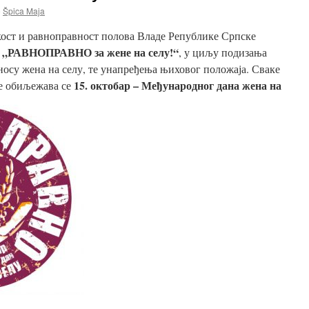
е
Špica Maja
акост и равноправност полова Владе Републике Српске
„РАВНОПРАВНО за жене на селу!“
у
, у циљу подизања
носу жена на селу, те унапређења њиховог положаја. Сваке
15. октобар – Међународног дана жена на
е обиљежава се