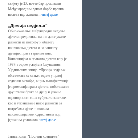
свијету је 25. новембар проглашен
Међународним даном борбе против
насиља над женама....
читај даље
„Дјечија недјеља“
Обиљежавање Mеђународне недјеље
дјетета представља начин да се укаже
јавности на потребу и обавезу
поштовања дјетета и на заштиту
дјечијих права гарантованих
Конвенцијом о правима дјетета коју је
1989. године усвојила Скупштина
Уједињених нација. “Дјечија недјеља”
обиљежава се сваке године у првој
седмици октобра, а циљ манифестације
је промоција права дјетета, побољшање
друштвене бриге за дјецу и јачање
одговорности свих субјеката заштите,
као и упознавање шире јавности са
потребама дјеце, њиховим
психосоцијалним одрастањем под
једнаким условима..
читај даље
Јавни позив "Постани хранитељ"