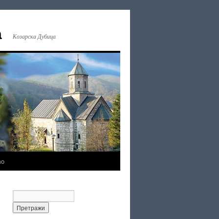
а
Козарска Дубица
mo