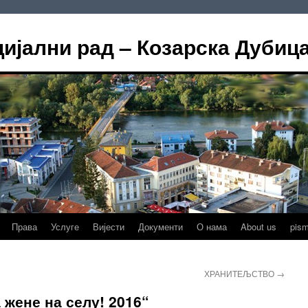
цијални рад – Козарска Дубиц
Права
Услуге
Вијести
Документи
О нама
About us
pis
ХРАНИТЕЉСТВО
→
жене на селу! 2016“