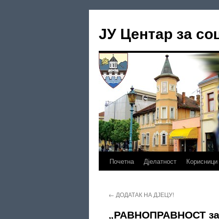
Скочи
на
ЈУ Центар за со
садржај
Почетна
Дјелатност
Корисници
←
ДОДАТАК НА ДЈЕЦУ!
„РАВНОПРАВНОСТ за 