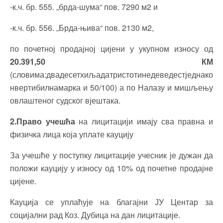
-к.ч. бр. 555. „брда-шума“ пов. 7290 м2 и
-к.ч. бр. 556. „Брда-њива“ пов. 2130 м2,
по почетној продајној цијени у укупном износу од
20.391,50 КМ
(словима:двадесетхиљадатристотинедеведестједнако
нвертибилнамарка и 50/100) а по Налазу и мишљењу
овлаштеног судског вјештака.
2.Право учешћа
на лицитацији имају сва правна и
физичка лица која уплате кауцију
За учешће у поступку лицитације учесник је дужан да
положи кауцију у износу од 10% од почетне продајне
цијене.
Кауција се уплаћује на благајни ЈУ Центар за
социјални рад Коз. Дубица на дан лицитације.