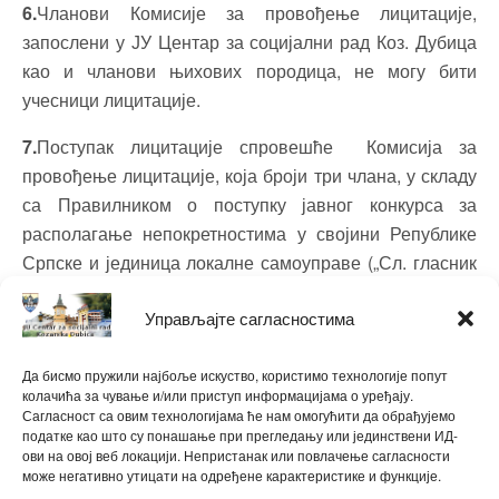
6.
Чланови Комисије за провођење лицитације,
запослени у ЈУ Центар за социјални рад Коз. Дубица
као и чланови њихових породица, не могу бити
учесници лицитације.
7.
Поступак лицитације спровешће Комисија за
провођење лицитације, која броји три члана, у складу
са Правилником о поступку јавног конкурса за
располагање непокретностима у својини Републике
Српске и јединица локалне самоуправе („Сл. гласник
РС“, број:20/12.).
Управљајте сагласностима
Д И Р Е К Т О Р
Да бисмо пружили најбоље искуство, користимо технологије попут
Маја Шпица, дипл. соц. радник с.р.
колачића за чување и/или приступ информацијама о уређају.
Сагласност са овим технологијама ће нам омогућити да обрађујемо
податке као што су понашање при прегледању или јединствени ИД-
ови на овој веб локацији. Непристанак или повлачење сагласности
може негативно утицати на одређене карактеристике и функције.