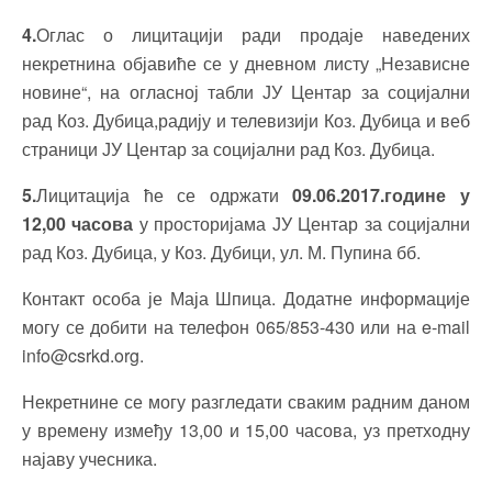
4.
Оглас о лицитацији ради продаје наведених
некретнина објавиће се у дневном листу „Независне
новине“, на огласној табли ЈУ Центар за социјални
рад Коз. Дубица,радију и телевизији Коз. Дубица и веб
страници ЈУ Центар за социјални рад Коз. Дубица.
5.
Лицитација ће се одржати
09.06.2017.године у
12,00 часова
у просторијама ЈУ Центар за социјални
рад Коз. Дубица, у Коз. Дубици, ул. М. Пупина бб.
Контакт особа је Маја Шпица. Додатне информације
могу се добити на телефон 065/853-430 или на e-mail
info@csrkd.org
.
Некретнине се могу разгледати сваким радним даном
у времену између 13,00 и 15,00 часова, уз претходну
најаву учесника.