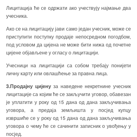
Лицитација ће се одржати ако учествују најмање два
учесника.
Ако се на лицитацију јави само један учесник, може се
приступити поступку продаје непосредном погодбом,
под условом да цијена не може бити нижа од почетне
цијене објављене у огласу о лицитацији.
Учесници на лицитацији са собом требају понијети
личну карту или овлашћење за правна лица.
3.Продајну цијену
за наведене некретнине учесник
лицитације са којим ће се закључити уговор, обавезан
је уплатити у року од 15 дана од дана закључивања
уговора, а предаја земљишта у посјед купцу
извршиће се у року од 15 дана од дана закључивања
уговора о чему ће се сачинити записник о увођењу у
посјед.