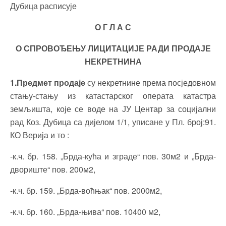
Дубица расписује
О Г Л А С
О СПРОВОЂЕЊУ ЛИЦИТАЦИЈЕ РАДИ ПРОДАЈЕ
НЕКРЕТНИНА
1.Предмет продаје
су некретнине према посједовном
стању-стању из катастарског операта катастра
земљишта, које се воде на ЈУ Центар за социјални
рад Коз. Дубица са дијелом 1/1, уписане у Пл. број:91.
КО Верија и то :
-к.ч. бр. 158. „Брда-кућа и зграде“ пов. 30м2 и „Брда-
двориште“ пов. 200м2,
-к.ч. бр. 159. „Брда-воћњак“ пов. 2000м2,
-к.ч. бр. 160. „Брда-њива“ пов. 10400 м2,