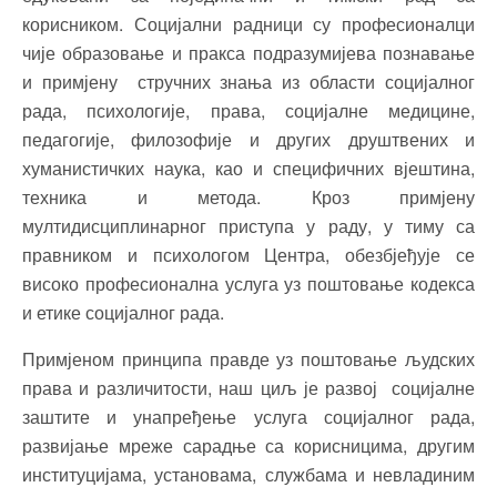
корисником. Социјални радници су професионалци
чије образовање и пракса подразумијева познавање
и примјену стручних знања из области социјалног
рада, психологије, права, социјалне медицине,
педагогије, филозофије и других друштвених и
хуманистичких наука, као и специфичних вјештина,
техника и метода. Кроз примјену
мултидисциплинарног приступа у раду, у тиму са
правником и психологом Центра, обезбјеђује се
високо професионална услуга уз поштовање кодекса
и етике социјалног рада.
Примјеном принципа правде уз поштовање људских
права и различитости, наш циљ је развој социјалне
заштите и унапређење услуга социјалног рада,
развијање мреже сарадње са корисницима, другим
институцијама, установама, службама и невладиним