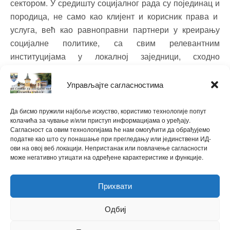
сектором. У средишту социјалног рада су појединац и
породица, не само као клијент и корисник права и
услуга, већ као равноправни партнери у креирању
социјалне политике, са свим релевантним
институцијама у локалној заједници, сходно
потребама. Поред обезбјеђења квалитетног
провођења права и услуга, наш циљ је оснажен
Управљајте сагласностима
појединац и породица, достојан равноправног
друштвеног положаја, социјалне укључености и
Да бисмо пружили најбоље искуство, користимо технологије попут
колачића за чување и/или приступ информацијама о уређају.
економске сигурности.
Сагласност са овим технологијама ће нам омогућити да обрађујемо
податке као што су понашање при прегледању или јединствени ИД-
ови на овој веб локацији. Непристанак или повлачење сагласности
може негативно утицати на одређене карактеристике и функције.
Прихвати
Одбиј
ћирилица
|
latinica