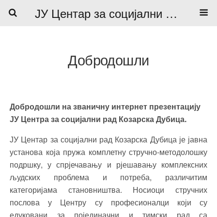
ЈУ Центар за социјални рад
Добродошли
Добродошли на званичну интернет презентацију
ЈУ Центра за социјални рад Козарска Дубица.
ЈУ Центар за социјални рад Козарска Дубица је јавна
установа која пружа комплетну стручно-методолошку
подршку, у спрјечавању и рјешавању комплексних
људских проблема и потреба, различитим
категоријама становништва. Носиоци стручних
послова у Центру су професионалци који су
едуковани за појединачни и тимски рад са