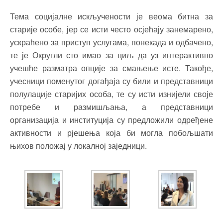
Тема социјалне искључености је веома битна за
старије особе, јер се исти често осјећају занемарено,
ускраћено за приступ услугама, понекада и одбачено,
те је Округли сто имао за циљ да уз интерактивно
учешће разматра опције за смањење исте. Такође,
учесници поменутог догађаја су били и представници
полулације старијих особа, те су исти изнијели своје
потребе и размишљања, а представници
организација и институција су предложили одређене
активности и рјешења која би могла побољшати
њихов положај у локалној заједници.