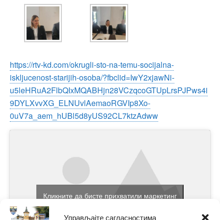
https://rtv-kd.com/okrugli-sto-na-temu-socijalna-
iskljucenost-starijih-osoba/?fbclid=IwY2xjawNi-
u5leHRuA2FlbQIxMQABHjn28VCzqcoGTUpLrsPJPws4i
9DYLXvvXG_ELNUvlAemaoRGVIp8Xo-
0uV7a_aem_hUBl5d8yUS92CL7ktzAdww
Кликните да бисте прихватили маркетинг
колачиће и омогућили овај садржај
Управљајте сагласностима