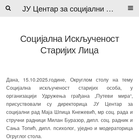
ЈУ Центар за социјални рад
Социјална Искљученост
Старијих Лица
Дана, 15.10.2025.године, Округлом столу на тему
Социјална искљученост старијих особа, у
организацији Удружења грађана „Путеви мира“,
присуствовали су директорица ЈУ Центар за
социјални рад Маја Шпица Кнежевић, мр соц. рада и
стручни радници Милан Буразор, дипл. соц. радник и
Сања Топић, дипл. психолог, уједно и модераторица
Огруглог стола.