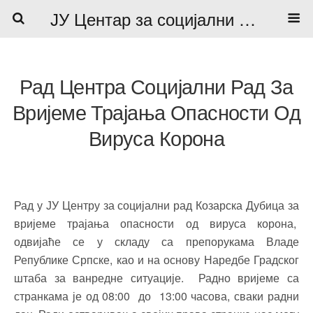
ЈУ Центар за социјални рад
Рад Центра Социјални Рад За
Вријеме Трајања Опасности Од
Вируса Корона
Рад у ЈУ Центру за социјални рад Козарска Дубица за
вријеме трајања опасности од вируса корона,
одвијаће се у складу са препорукама Владе
Републике Српске, као и на основу Наредбе Градског
штаба за ванредне ситуације. Радно вријеме са
странкама је од 08:00 до 13:00 часова, сваки радни