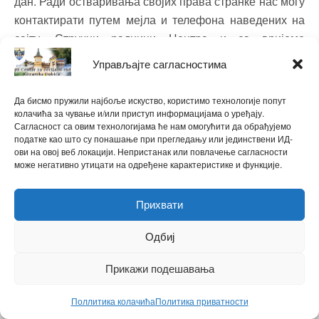
дан. Ради остваривања својих права странке нас могу
контактирати путем мејла и телефона наведених на
сајту. Стручни радници Центра и за вријеме
ванредног стања настављају рад на терену са
Управљајте сагласностима
најугроженијим групама наших суграђана.
Да бисмо пружили најбоље искуство, користимо технологије попут
колачића за чување и/или приступ информацијама о уређају.
Сагласност са овим технологијама ће нам омогућити да обрађујемо
податке као што су понашање при прегледању или јединствени ИД-
ови на овој веб локацији. Непристанак или повлачење сагласности
може негативно утицати на одређене карактеристике и функције.
ћирилица
|
latinica
Прихвати
Powered by
WPtouch Mobile Suite for WordPress
Одбиј
Back to top
Прикажи подешавања
Поллитика колачића
Политика приватности