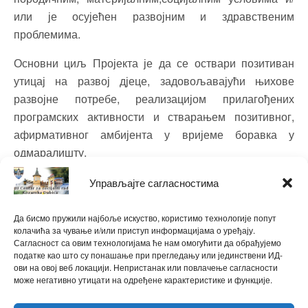
или је осујећен развојним и здравственим
проблемима.
Основни циљ Пројекта је да се оствари позитиван
утицај на развој дјеце, задовољавајући њихове
развојне потребе, реализацијом прилагођених
програмских активности и стварањем позитивног,
афирмативног амбијента у вријеме боравка у
одмаралишту.
Пројекат финансира Фонд дјечије заштите, Бијељина,
Управљајте сагласностима
a Општина Козарска Дубица по средством Центра за
социјални рад, ће и ове године финансирати
Да бисмо пружили најбоље искуство, користимо технологије попут
колачића за чување и/или приступ информацијама о уређају.
трошкове џепараца за сву дјецу током боравка на
Сагласност са овим технологијама ће нам омогућити да обрађујемо
мору.
податке као што су понашање при прегледању или јединствени ИД-
ови на овој веб локацији. Непристанак или повлачење сагласности
може негативно утицати на одређене карактеристике и функције.