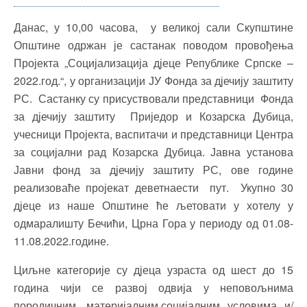
Данас, у 10,00 часова, у великој сали Скупштине
Општине одржан је састанак поводом провођења
Пројекта „Социјализација дјеце Републике Српске –
2022.год.“, у организацији ЈУ Фонда за дјечију заштиту
РС. Састанку су присуствовали представници Фонда
за дјечију заштиту Приједор и Козарска Дубица,
учесници Пројекта, васпитачи и представници Центра
за социјални рад Козарска Дубица. Јавна установа
Јавни фонд за дјечију заштиту РС, ове године
реализоваће пројекат деветнаести пут. Укупно 30
дјеце из наше Општине ће љетовати у хотелу у
одмаралишту Бечићи, Црна Гора у периоду од 01.08-
11.08.2022.године.
Циљне категорије су дјеца узраста од шест до 15
година чији се развој одвија у неповољнима
породичним, материјалним,социјалним условима и/