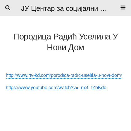
ЈУ Центар за социјални рад
Породица Радић Уселила У
Нови Дом
http://www.rtv-kd.com/porodica-radic-uselila-u-novi-dom/
https://www.youtube.com/watch?v=_nx4_fZbKdo