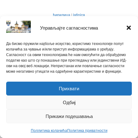
ћирилица
|
latinica
Powered by
Управљајте сагласностима
WPtouch Mobile Suite for WordPress
Да бисмо пружили најбоље искуство, користимо технологије попут
колачића за чување и/или приступ информацијама о уређају.
Back to top
Сагласност са овим технологијама ће нам омогућити да обрађујемо
податке као што су понашање при прегледању или јединствени ИД-
ови на овој веб локацији. Непристанак или повлачење сагласности
може негативно утицати на одређене карактеристике и функције.
Прихвати
Одбиј
Прикажи подешавања
Поллитика колачића
Политика приватности