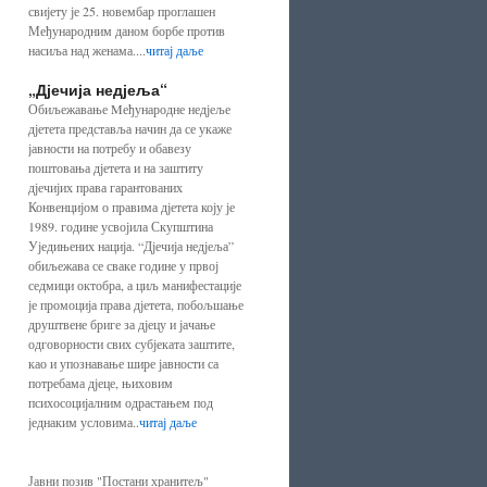
свијету је 25. новембар проглашен
Међународним даном борбе против
насиља над женама....
читај даље
„Дјечија недјеља“
Обиљежавање Mеђународне недјеље
дјетета представља начин да се укаже
јавности на потребу и обавезу
поштовања дјетета и на заштиту
дјечијих права гарантованих
Конвенцијом о правима дјетета коју је
1989. године усвојила Скупштина
Уједињених нација. “Дјечија недјеља”
обиљежава се сваке године у првој
седмици октобра, а циљ манифестације
је промоција права дјетета, побољшање
друштвене бриге за дјецу и јачање
одговорности свих субјеката заштите,
као и упознавање шире јавности са
потребама дјеце, њиховим
психосоцијалним одрастањем под
једнаким условима..
читај даље
Јавни позив "Постани хранитељ"