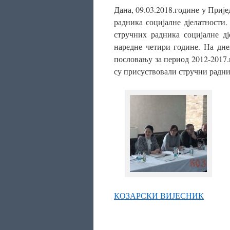
Дана, 09.03.2018.године у Приј
радника социјалне дјелатност
стручних радника социјалне д
наредне четири године. На дне
пословању за период 2012-2017.
су присуствовали стручни радни
КОЗАРСКИ ВИЈЕСНИК