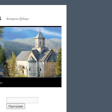
а
Козарска Дубица
mo