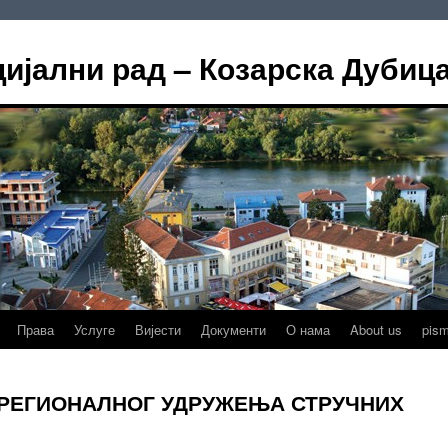
цијални рад – Козарска Дубиц
Права
Услуге
Вијести
Документи
О нама
About us
pis
РЕГИОНАЛНОГ УДРУЖЕЊА СТРУЧНИХ