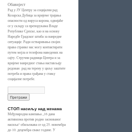
Обавијест
Рад у ЈУ Центру за социјални рад
Козарска Дубица за вријеме трајања
опасности од вируса корона, одвијаће
се у складу са препорукама Владе
Републике Српске, као и на основу
Наредбе Градског штаба за ванредне
ситуације. Ради остваривања својих
права странке нас могу контактирати
путем мејла и телефона наведених на
сајту. Стручни радници Центра и за
вријеме ванредног стања настављају
редован рад на терену у циљу заштите
потреба и права грађана у стању
социјалне потребе.
СТОП насиљу над женама
Међународна кампања „16 дана
активизма против родно заснованог
насиља“ обиљежава се од 25. новембра
до 10. децембра сваке године. У