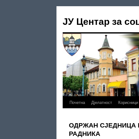
Скочи
на
ЈУ Центар за со
садржај
Почетна
Дјелатност
Корисници
ОДРЖАН СЈЕДНИЦА 
РАДНИКА