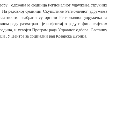
едору, одржана је сједница Регионалног удружења стручних
и. На редовној сједници Скупштине Регионалног удружења
јелатности, изабрани су органи Регионалног удружења за
вном реду разматран је извјештај о раду и финансијском
година, и усвојен Програм рада Управног одбора. Састанку
ци ЈУ Центра за социјални рад Козарска Дубица.