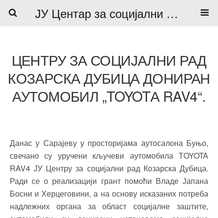
ЈУ Центар за социјални рад
ЦЕНТРУ ЗА СОЦИЈАЛНИ РАД
КОЗАРСКА ДУБИЦА ДОНИРАН
АУТОМОБИЛ „TOYOTА RAV4“.
Данас у Сарајеву у просторијама аутосалона Буњо,
свечано су уручени кључеви аутомобила ТOYOTA
RAV4 ЈУ Центру за социјални рад Козарска Дубица.
Ради се о реализацији грант помоћи Владе Јапана
Босни и Херцеговини, а на основу исказаних потреба
надлежних органа за област социјалне заштите,