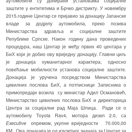
аутомобили су донирани установама социјалне
заштите у ентитетима и Брчко дистрикту. У новембру
2015.године Центар се пријавио за донацију Јапанске
владе за додјелу аутомобила, преко позива
Министарства здравља и социјалне заштите
Републике Српске. Након годину дана проведених
процедура, наш Центар је међу првих 40 центара у
БиХ који је добио ову вриједну донацију. Главни циљ
је донација хуманитарног карактера, односно
повећање мобилности установа социјалне заштите.
Донација је уручена посредством Министарства
цивилних послова БиХ, а потписници Записника о
примопредаји возила су министар Адил Османовић,
Министарство цивилних послова БиХ и директорица
Центра за социјални рад Маја Шпица. Ради се о
аутомобилу Toyota Rav4, мотора дизел 2.0, са
Executive
опремом, укупне вриједности
70.000,00
КМ. Ова донација је од изузетног значаја за Центар за