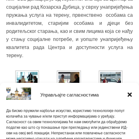
социјални рад Козарска Дубица, у сврху унапријеђења
пружања услуга на терену, првенствено особама са
инвалидитетом, старијим особама и дјеци без
родитељског старања, као и свим лицима која се нађу
у стању социјалне потребе, и уопште унапријеђењу
квалитета рада Центра и доступности услуга на
терену.
Управљајте сагласностима
Да бисмо пружили најбоље искуство, користимо технологије попут
колачића за чување и/или приступ информацијама о уређају.
Сагласност са овим технологијама ће нам омогућити да обрађујемо
податке као што су понашање при прегледању или јединствени ИД-
ови на овој веб локацији. Непристанак или повлачење сагласности
може негативно утицати на одређене карактеристике и функције.