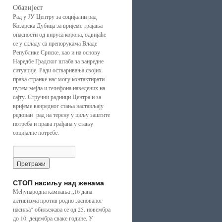
Обавијест
Рад у ЈУ Центру за социјални рад
Козарска Дубица за вријеме трајања
опасности од вируса корона, одвијаће
се у складу са препорукама Владе
Републике Српске, као и на основу
Наредбе Градског штаба за ванредне
ситуације. Ради остваривања својих
права странке нас могу контактирати
путем мејла и телефона наведених на
сајту. Стручни радници Центра и за
вријеме ванредног стања настављају
редован рад на терену у циљу заштите
потреба и права грађана у стању
социјалне потребе.
СТОП насиљу над женама
Међународна кампања „16 дана
активизма против родно заснованог
насиља“ обиљежава се од 25. новембра
до 10. децембра сваке године. У