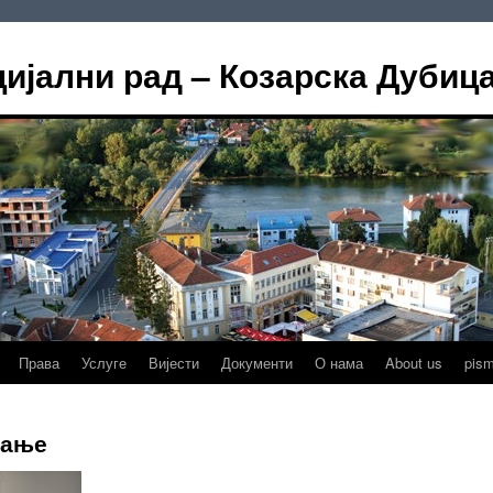
цијални рад – Козарска Дубиц
Права
Услуге
Вијести
Документи
О нама
About us
pis
дање