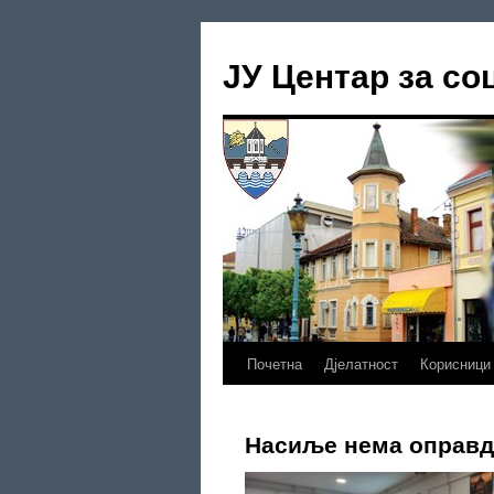
Скочи
на
ЈУ Центар за со
садржај
Почетна
Дјелатност
Корисници
Насиље нема оправ