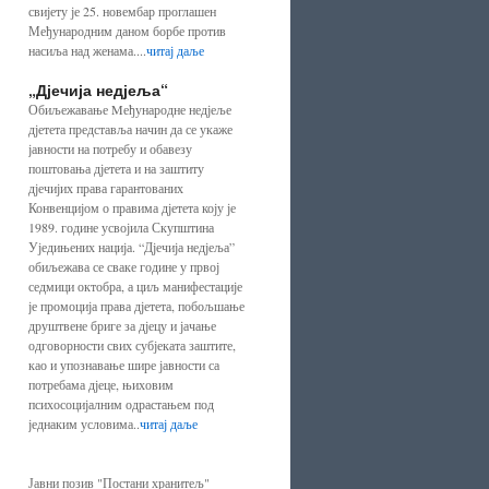
свијету је 25. новембар проглашен
Међународним даном борбе против
насиља над женама....
читај даље
„Дјечија недјеља“
Обиљежавање Mеђународне недјеље
дјетета представља начин да се укаже
јавности на потребу и обавезу
поштовања дјетета и на заштиту
дјечијих права гарантованих
Конвенцијом о правима дјетета коју је
1989. године усвојила Скупштина
Уједињених нација. “Дјечија недјеља”
обиљежава се сваке године у првој
седмици октобра, а циљ манифестације
је промоција права дјетета, побољшање
друштвене бриге за дјецу и јачање
одговорности свих субјеката заштите,
као и упознавање шире јавности са
потребама дјеце, њиховим
психосоцијалним одрастањем под
једнаким условима..
читај даље
Јавни позив "Постани хранитељ"