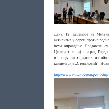
Дана, 12. децембра на Међун
активизма у борби против родно
нема оправдање. Предавачи су
Центра за социјални рад, Горда
и стручни сарадник из облас
канцеларије „Стевановић“, Нов
http://www.rtv-kd.com/u-posljednje-