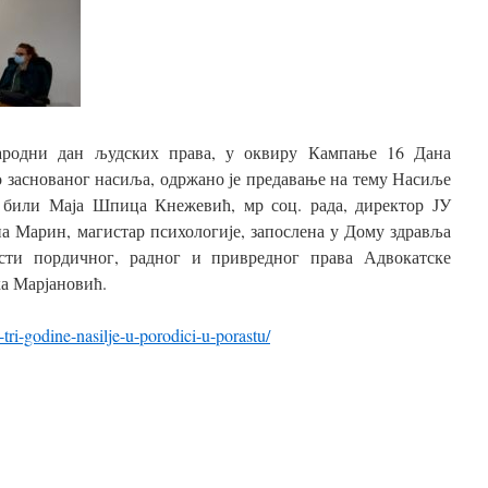
ародни дан људских права, у оквиру Кампање 16 Дана
 заснованог насиља, одржано је предавање на тему Насиље
 били Маја Шпица Кнежевић, мр соц. рада, директор ЈУ
на Марин, магистар психологије, запослена у Дому здравља
ти пордичног, радног и привредног права Адвокатске
ка Марјановић.
tri-godine-nasilje-u-porodici-u-porastu/