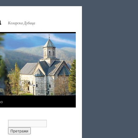
а
Козарска Дубица
mo